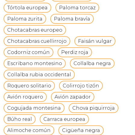
Tórtola europea
Paloma torcaz
Paloma zurita
Paloma bravía
Chotacabras europeo
Chotacabras cuellirrojo
Faisán vulgar
Codorniz común
Perdiz roja
Escribano montesino
Collalba negra
Collalba rubia occidental
Roquero solitario
Colirrojo tizón
Avión roquero
Avión zapador
Cogujada montesina
Chova piquirroja
Búho real
Carraca europea
Alimoche común
Cigüeña negra