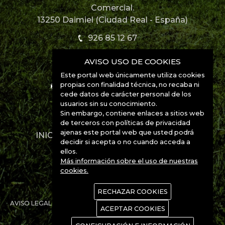
Comercial.
13250 Daimiel (Ciudad Real - España)
926 85 12 67
AVISO USO DE COOKIES
926 85 52 49
Este portal web únicamente utiliza cookies
propias con finalidad técnica, no recaba ni
info@manchabirds.com
cede datos de carácter personal de los
usuarios sin su conocimiento.
Ubicación
Sin embargo, contiene enlaces a sitios web
de terceros con políticas de privacidad
ajenas este portal web que usted podrá
INICIO
DESTINOS
ESPECIES
decidir si acepta o no cuando acceda a
CONTACTO
ellos.
Más información sobre el uso de nuestras
cookies.
RECHAZAR COOKIES
AVISO LEGAL
POLÍTICA DE PRIVACIDAD
POLÍTICA DE COOKIES
ACEPTAR COOKIES
www.Manchanet.es