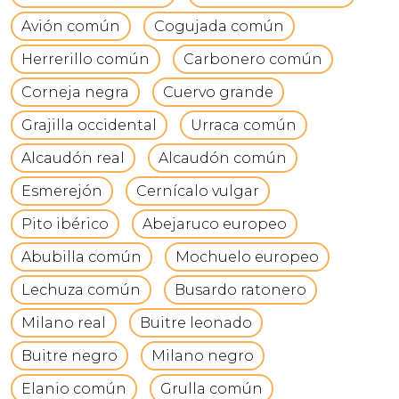
Avión común
Cogujada común
Herrerillo común
Carbonero común
Corneja negra
Cuervo grande
Grajilla occidental
Urraca común
Alcaudón real
Alcaudón común
Esmerejón
Cernícalo vulgar
Pito ibérico
Abejaruco europeo
Abubilla común
Mochuelo europeo
Lechuza común
Busardo ratonero
Milano real
Buitre leonado
Buitre negro
Milano negro
Elanio común
Grulla común