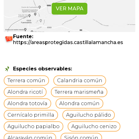
VER MAPA
Fuente:
https://areasprotegidas.castillalamancha.es
Especies observables:
Terrera común
Calandria común
Alondra ricotí
Terrera marismeña
Alondra totovía
Alondra común
Cernícalo primilla
Aguilucho pálido
Aguilucho papialbo
Aguilucho cenizo
Alcaraván común
Sisón común