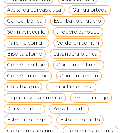
Avutarda euroasiática
Ganga ortega
Ganga ibérica
Escribano triguero
Serín verdecillo
Jilguero europeo
Pardillo común
Verderón común
Bisbita alpino
Lavandera blanca
Gorrión chillón
Gorrión molinero
Gorrión moruno
Gorrión común
Collalba gris
Tarabilla norteña
Papamoscas cerrojillo
Zorzal alirrojo
Zorzal común
Zorzal charlo
Estornino negro
Estornino pinto
Golondrina común
Golondrina dáurica