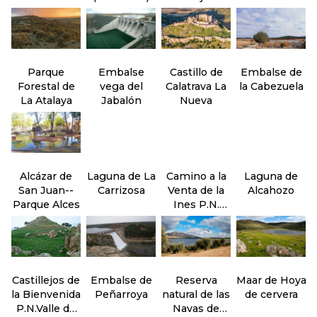
San juan
Parque
Embalse
Castillo de
Embalse de
Forestal de
vega del
Calatrava La
la Cabezuela
La Atalaya
Jabalón
Nueva
Alcázar de
Laguna de La
Camino a la
Laguna de
San Juan--
Carrizosa
Venta de la
Alcahozo
Parque Alces
Ines P.N.
Valle de
Alcudia
Castillejos de
Embalse de
Reserva
Maar de Hoya
la Bienvenida
Peñarroya
natural de las
de cervera
P.N.Valle de
Navas de