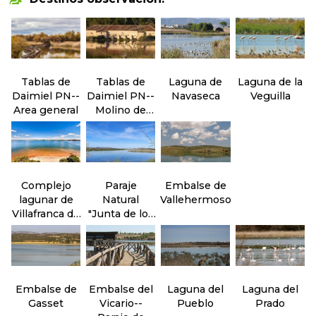
Tablas de
Tablas de
Laguna de
Laguna de la
Daimiel PN--
Daimiel PN--
Navaseca
Veguilla
Area general
Molino de
Molemocho
Complejo
Paraje
Embalse de
lagunar de
Natural
Vallehermoso
Villafranca de
"Junta de los
los
ríos" Záncara
Caballeros
y Cigüela
Embalse de
Embalse del
Laguna del
Laguna del
Gasset
Vicario--
Pueblo
Prado