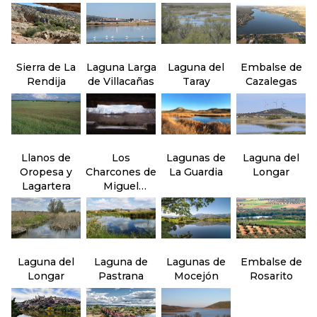
Alcudia
Malagón
Sierra de La
Laguna Larga
Laguna del
Embalse de
Rendija
de Villacañas
Taray
Cazalegas
Llanos de
Los
Lagunas de
Laguna del
Oropesa y
Charcones de
La Guardia
Longar
Lagartera
Miguel
Esteban
Laguna del
Laguna de
Lagunas de
Embalse de
Longar
Pastrana
Mocejón
Rosarito