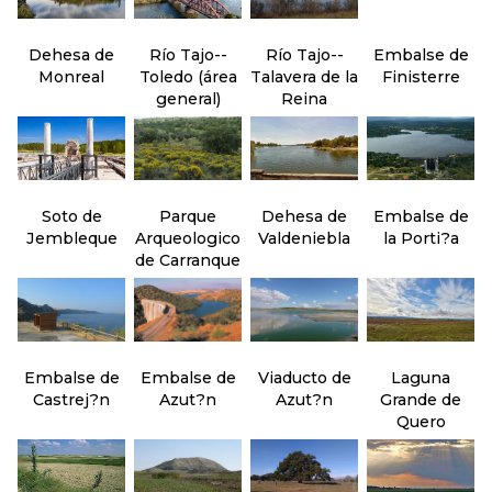
Dehesa de
Río Tajo--
Río Tajo--
Embalse de
Monreal
Toledo (área
Talavera de la
Finisterre
general)
Reina
Soto de
Parque
Dehesa de
Embalse de
Jembleque
Arqueologico
Valdeniebla
la Porti?a
de Carranque
Embalse de
Embalse de
Viaducto de
Laguna
Castrej?n
Azut?n
Azut?n
Grande de
Quero