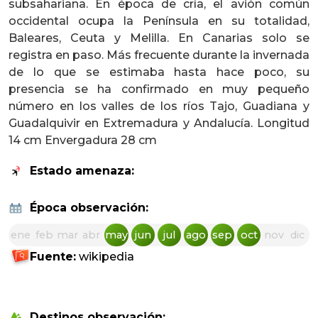
subsahariana. En época de cría, el avión común
occidental ocupa la Península en su totalidad,
Baleares, Ceuta y Melilla. En Canarias solo se
registra en paso. Más frecuente durante la invernada
de lo que se estimaba hasta hace poco, su
presencia se ha confirmado en muy pequeño
número en los valles de los ríos Tajo, Guadiana y
Guadalquivir en Extremadura y Andalucía. Longitud
14 cm Envergadura 28 cm
Estado amenaza:
Época observación:
ene
feb
mar
abr
may
jun
jul
ago
sep
oct
nov
dic
Fuente:
wikipedia
Destinos observación: