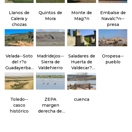
Llanos de
Quintos de
Monte de
Embalse de
Calera y
Mora
Mag?n
Navalc?n--
chozas
presa
Velada--Soto
Madridejos--
Saladares de
Oropesa--
del r?o
Sierra de
Huerta de
pueblo
Guadayerbas
Valdehierro
Valdecar?
y Arenales
banos
del Bald?o
Toledo--
ZEPA
cuenca
casco
margen
histórico
derecha del
Guadarrama--
sector oeste