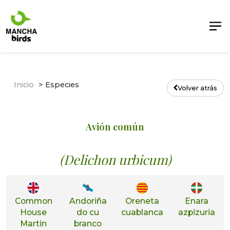
Inicio
Especies
Volver atrás
Avión común
(Delichon urbicum)
Common
Andoriña
Oreneta
Enara
House
do cu
cuablanca
azpizuria
Martin
branco