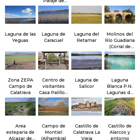
Paraje de
Peralvillo
Laguna de las
Laguna de
Laguna del
Molinos del
Yeguas
Caracuel
Retamar
Río Guadiana
(Corral de
Calatrava)
Zona ZEPA
Centro de
Laguna de
Laguna
Campo de
visitantes
Salicor
Blanca P.N.
Calatrava
Casa Palillos.
Lagunas de
P.N.
Ruidera
Cabañeros
Area
Campo de
Castillo de
Castillo de
esteparia de
Montiel
Calatrava La
Alarcos y
Alcazar de
(Alhambra)
Vieja
entorno