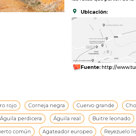
Ubicación:
Fuente:
http://www.tu
o rojo
Corneja negra
Cuervo grande
Cho
Águila perdicera
Águila real
Buitre leonado
uerto común
Agateador europeo
Reyezuelo li