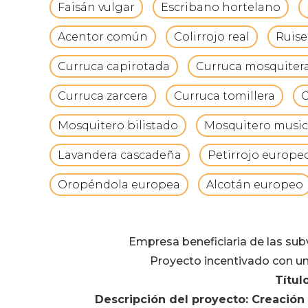
Faisán vulgar
Escribano hortelano
Acentor común
Colirrojo real
Ruis
Curruca capirotada
Curruca mosquiter
Curruca zarcera
Curruca tomillera
C
Mosquitero bilistado
Mosquitero music
Lavandera cascadeña
Petirrojo europe
Oropéndola europea
Alcotán europeo
Empresa beneficiaria de las su
Proyecto incentivado con un
Títul
Descripción del proyecto: Creació