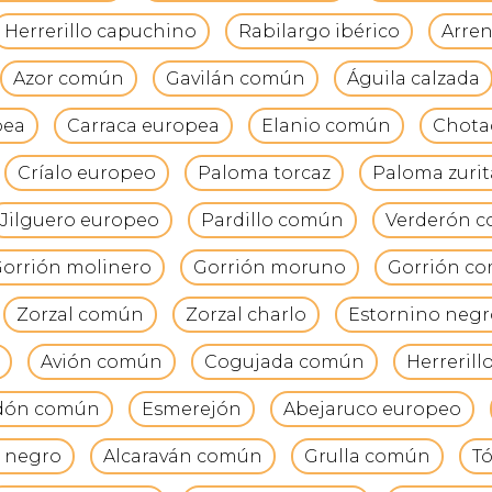
Herrerillo capuchino
Rabilargo ibérico
Arren
Azor común
Gavilán común
Águila calzada
pea
Carraca europea
Elanio común
Chota
Críalo europeo
Paloma torcaz
Paloma zurit
Jilguero europeo
Pardillo común
Verderón 
orrión molinero
Gorrión moruno
Gorrión c
Zorzal común
Zorzal charlo
Estornino negr
Avión común
Cogujada común
Herreril
dón común
Esmerejón
Abejaruco europeo
 negro
Alcaraván común
Grulla común
Tó