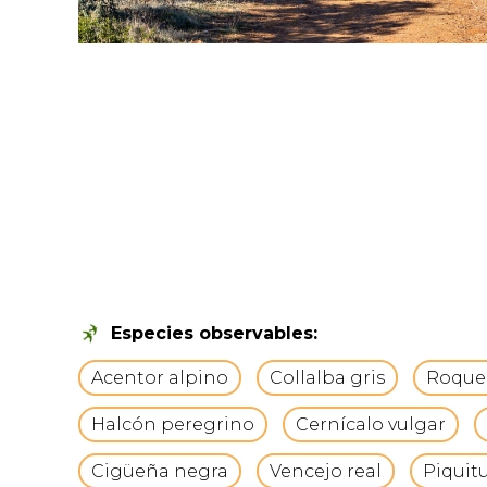
Especies observables:
Acentor alpino
Collalba gris
Roquer
Halcón peregrino
Cernícalo vulgar
Cigüeña negra
Vencejo real
Piquit