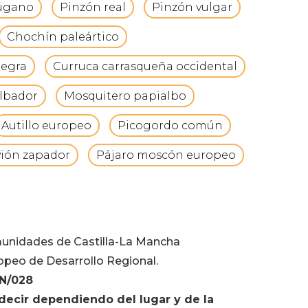
lúgano
Pinzón real
Pinzón vulgar
Chochín paleártico
negra
Curruca carrasqueña occidental
ilbador
Mosquitero papialbo
Autillo europeo
Picogordo común
vión zapador
Pájaro moscón europeo
munidades de Castilla-La Mancha
opeo de Desarrollo Regional.
IN/028
ecir dependiendo del lugar y de la