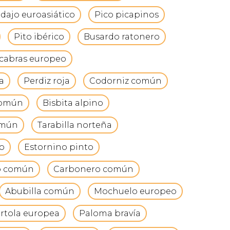
dajo euroasiático
Pico picapinos
Pito ibérico
Busardo ratonero
cabras europeo
a
Perdiz roja
Codorniz común
común
Bisbita alpino
omún
Tarabilla norteña
o
Estornino pinto
lo común
Carbonero común
Abubilla común
Mochuelo europeo
rtola europea
Paloma bravía