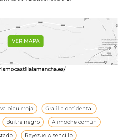
VER MAPA
rismocastillalamancha.es/
va piquirroja
Grajilla occidental
Buitre negro
Alimoche común
stado
Reyezuelo sencillo