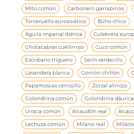
Mito común
Carbonero garrapinos
Torcecuello euroasiático
Búho chico
Águila imperial ibérica
Culebrera euro
Chotacabras cuellirrojo
Cuco común
Escribano triguero
Serín verdecillo
Lavandera blanca
Gorrión chillón
G
Papamoscas cerrojillo
Zorzal alirrojo
Golondrina común
Golondrina dáurica
Urraca común
Alcaudón real
Alcau
Lechuza común
Milano real
Milano