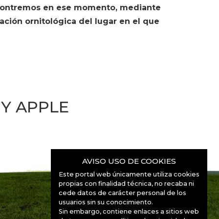
encontremos en ese momento, mediante
ación ornitológica del lugar en el que
Y APPLE
AVISO USO DE COOKIES
Este portal web únicamente utiliza cookies
propias con finalidad técnica, no recaba ni
cede datos de carácter personal de los
usuarios sin su conocimiento.
Sin embargo, contiene enlaces a sitios web