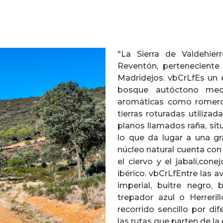
"La Sierra de Valdehier
Reventón, perteneciente
Madridejos. vbCrLfEs un e
bosque autóctono medi
aromáticas como romero 
tierras roturadas utilizad
planos llamados raña, sit
lo que da lugar a una gr
núcleo natural cuenta con u
el ciervo y el jabalí,con
ibérico. vbCrLfEntre las 
imperial, buitre negro,
trepador azul o Herreril
recorrido sencillo por di
las rutas que parten de la