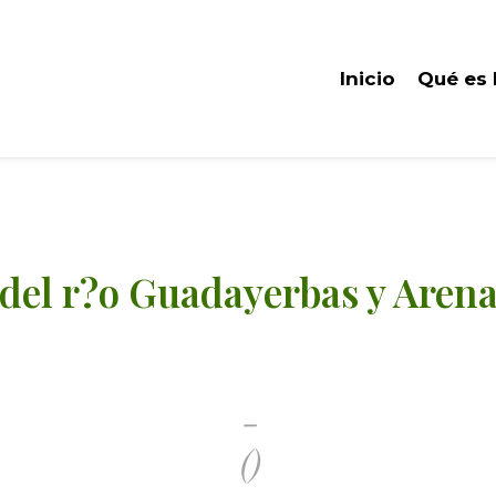
Inicio
Qué es
del r?o Guadayerbas y Arena
-
()