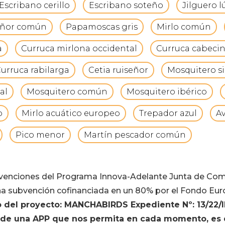
Escribano cerillo
Escribano soteño
Jilguero 
eñor común
Papamoscas gris
Mirlo común
a
Curruca mirlona occidental
Curruca cabeci
urruca rabilarga
Cetia ruiseñor
Mosquitero s
al
Mosquitero común
Mosquitero ibérico
o
Mirlo acuático europeo
Trepador azul
A
Pico menor
Martín pescador común
bvenciones del Programa Innova-Adelante Junta de Co
a subvención cofinanciada en un 80% por el Fondo Eur
o del proyecto: MANCHABIRDS Expediente Nº: 13/22/
n de una APP que nos permita en cada momento, es d