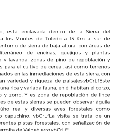
ro, está enclavada dentro de la Sierra del
 a los Montes de Toledo a 15 Km al sur de
ntorno de sierra de baja altura, con áreas de
terráneo de encinas, quejigos y plantas
y lavanda, zonas de pino de repoblación y
as para el cultivo de cereal, así como terrenos
uados en las inmediaciones de esta sierra, con
an variedad y riqueza de paisajes.vbCrLfEste
na rica y variada fauna, en él habitan el corzo,
ejo y zorro. Y es zona de repoblación de lince
aves de estas sierras se pueden observar águila
 búho real y diversas aves forestales como
lo capuchino. vbCrLfLa visita se trata de un
ferentes pistas forestales, con señalización de
 ermita de Valdehierro.vbCrLf"