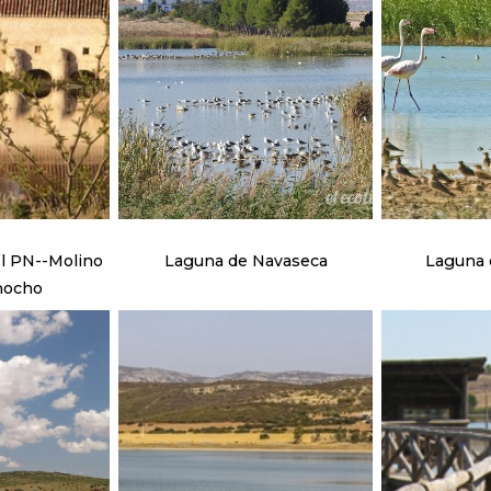
l PN--Molino
Laguna de Navaseca
Laguna d
mocho