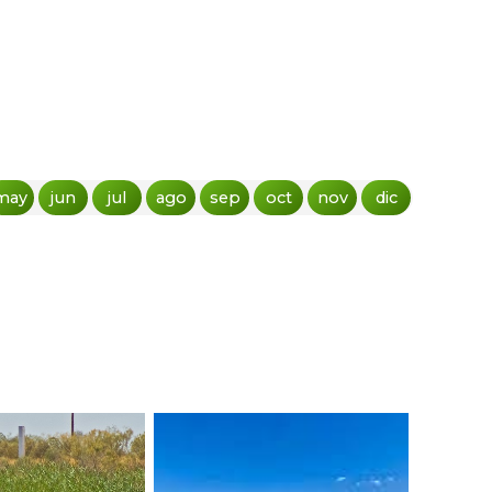
may
jun
jul
ago
sep
oct
nov
dic