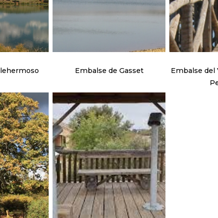
llehermoso
Embalse de Gasset
Embalse del V
Pe