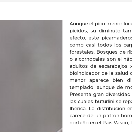
Aunque el pico menor luce
pícidos, su diminuto ta
efecto, este picamadero
como casi todos los car
forestales. Bosques de ri
o alcornocales son el háb
adultos de escarabajos x
bioindicador de la salud 
menor aparece bien dis
templado, aunque de mod
Presenta gran diversidad 
las cuales buturlini se rep
Ibérica. La distribución e
carece de un patrón homo
norteño en el País Vasco, L