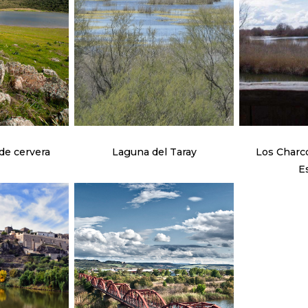
de cervera
Laguna del Taray
Los Charc
E