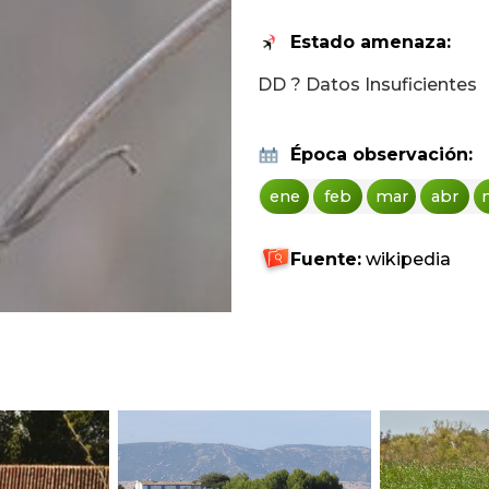
Estado amenaza:
DD ? Datos Insuficientes
Época observación:
ene
feb
mar
abr
Fuente:
wikipedia