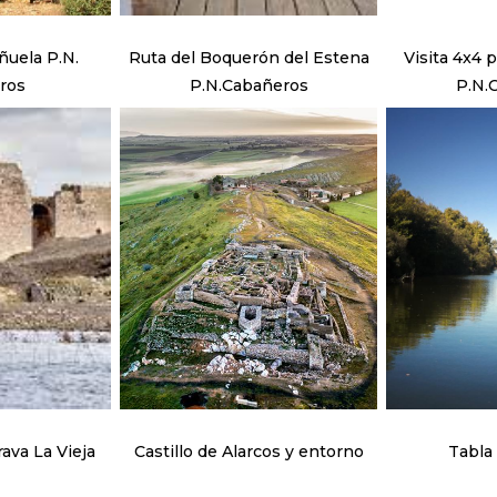
la P.N.
Ruta del Boquerón del Estena
Visita 4x4 por el interior del
ros
P.N.Cabañeros
P.N.
rava La Vieja
Castillo de Alarcos y entorno
Tabla 