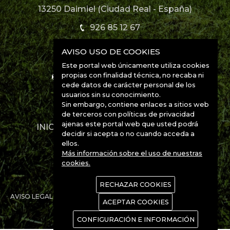
13250 Daimiel (Ciudad Real - España)
926 85 12 67
AVISO USO DE COOKIES
926 85 52 49
Este portal web únicamente utiliza cookies
propias con finalidad técnica, no recaba ni
info@manchabirds.com
cede datos de carácter personal de los
usuarios sin su conocimiento.
Ubicación
Sin embargo, contiene enlaces a sitios web
de terceros con políticas de privacidad
ajenas este portal web que usted podrá
INICIO
DESTINOS
ESPECIES
decidir si acepta o no cuando acceda a
CONTACTO
ellos.
Más información sobre el uso de nuestras
cookies.
RECHAZAR COOKIES
AVISO LEGAL
POLÍTICA DE PRIVACIDAD
POLÍTICA DE COOKIES
ACEPTAR COOKIES
www.Manchanet.es
CONFIGURACIÓN E INFORMACIÓN