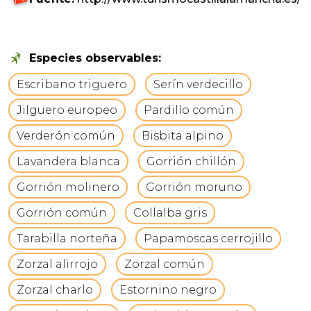
Especies observables:
Escribano triguero
Serín verdecillo
Jilguero europeo
Pardillo común
Verderón común
Bisbita alpino
Lavandera blanca
Gorrión chillón
Gorrión molinero
Gorrión moruno
Gorrión común
Collalba gris
Tarabilla norteña
Papamoscas cerrojillo
Zorzal alirrojo
Zorzal común
Zorzal charlo
Estornino negro