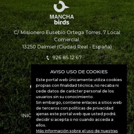
C/ Misionero Eusebio Ortega Torres, 7 Local
Comercial.
13250 Daimiel (Ciudad Real - España)
926 85 12 67
AVISO USO DE COOKIES
926 85 52 49
Este portal web únicamente utiliza cookies
propias con finalidad técnica, no recaba ni
info@manchabirds.com
cede datos de carácter personal de los
usuarios sin su conocimiento.
Ubicación
Sin embargo, contiene enlaces a sitios web
de terceros con políticas de privacidad
ajenas este portal web que usted podrá
INICIO
DESTINOS
ESPECIES
decidir si acepta o no cuando acceda a
CONTACTO
ellos.
Más información sobre el uso de nuestras