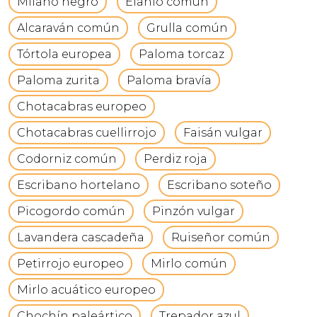
Milano negro
Elanio común
Alcaraván común
Grulla común
Tórtola europea
Paloma torcaz
Paloma zurita
Paloma bravía
Chotacabras europeo
Chotacabras cuellirrojo
Faisán vulgar
Codorniz común
Perdiz roja
Escribano hortelano
Escribano soteño
Picogordo común
Pinzón vulgar
Lavandera cascadeña
Ruiseñor común
Petirrojo europeo
Mirlo común
Mirlo acuático europeo
Chochín paleártico
Trepador azul