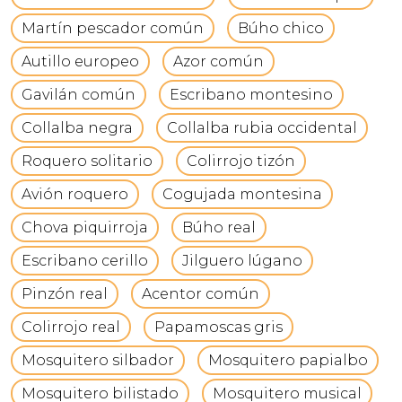
Martín pescador común
Búho chico
Autillo europeo
Azor común
Gavilán común
Escribano montesino
Collalba negra
Collalba rubia occidental
Roquero solitario
Colirrojo tizón
Avión roquero
Cogujada montesina
Chova piquirroja
Búho real
Escribano cerillo
Jilguero lúgano
Pinzón real
Acentor común
Colirrojo real
Papamoscas gris
Mosquitero silbador
Mosquitero papialbo
Mosquitero bilistado
Mosquitero musical