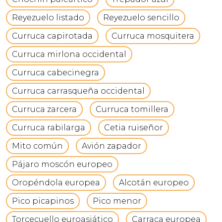
Reyezuelo listado
Reyezuelo sencillo
Curruca capirotada
Curruca mosquitera
Curruca mirlona occidental
Curruca cabecinegra
Curruca carrasqueña occidental
Curruca zarcera
Curruca tomillera
Curruca rabilarga
Cetia ruiseñor
Mito común
Avión zapador
Pájaro moscón europeo
Oropéndola europea
Alcotán europeo
Pico picapinos
Pico menor
Torcecuello euroasiático
Carraca europea