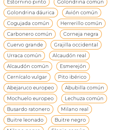
Estornino pinto
Golondrina común
Golondrina dáurica
Avión común
Cogujada común
Herrerillo común
Carbonero común
Corneja negra
Cuervo grande
Grajilla occidental
Urraca común
Alcaudón real
Alcaudón común
Esmerejón
Cernícalo vulgar
Pito ibérico
Abejaruco europeo
Abubilla común
Mochuelo europeo
Lechuza común
Busardo ratonero
Milano real
Buitre leonado
Buitre negro