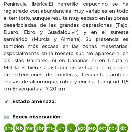
Península Ibérica.El herrerillo capuchino se ha
registrado con abundancias muy variables en todo
el territorio, aunque resulta muy escaso en las zonas
desarboladas de las grandes depresiones (Tajo,
Duero, Ebro y Guadalquivir) y en el sureste
semiárido (Murcia y Almería). Su presencia es
también más escasa en las zonas mesetarias,
especialmente en la meseta sur. No aparece ni en
las islas Baleares, ni en Canarias ni en Ceuta o
Melilla. Si bien su distribución se liga a la aparición
de extensiones de coníferas, frecuenta también
masas de alcornoque, roble y encina. Longitud 11,5
cm Envergadura 17-20 cm
Estado amenaza:
Época observación:
ene
feb
mar
abr
may
jun
jul
ago
sep
oct
nov
dic