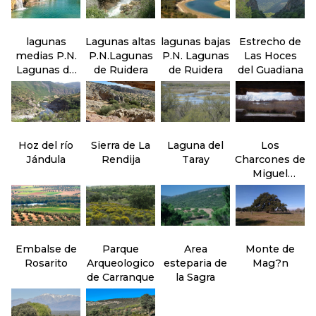
lagunas
Lagunas altas
lagunas bajas
Estrecho de
medias P.N.
P.N.Lagunas
P.N. Lagunas
Las Hoces
Lagunas de
de Ruidera
de Ruidera
del Guadiana
Ruidera
Hoz del río
Sierra de La
Laguna del
Los
Jándula
Rendija
Taray
Charcones de
Miguel
Esteban
Embalse de
Parque
Area
Monte de
Rosarito
Arqueologico
esteparia de
Mag?n
de Carranque
la Sagra