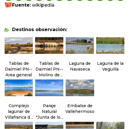
Fuente:
wikipedia
Destinos observación:
Tablas de
Tablas de
Laguna de
Laguna de la
Daimiel PN--
Daimiel PN--
Navaseca
Veguilla
Area general
Molino de
Molemocho
Complejo
Paraje
Embalse de
lagunar de
Natural
Vallehermoso
Villafranca de
"Junta de los
los
ríos" Záncara
Caballeros
y Cigüela