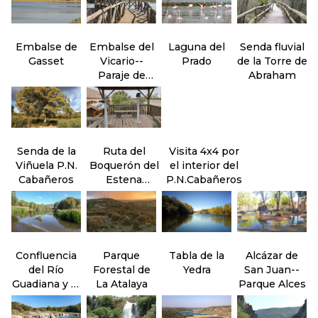
Embalse de
Embalse del
Laguna del
Senda fluvial
Gasset
Vicario--
Prado
de la Torre de
Paraje de
Abraham
Peralvillo
Senda de la
Ruta del
Visita 4x4 por
Viñuela P.N.
Boquerón del
el interior del
Cabañeros
Estena
P.N.Cabañeros
P.N.Cabañeros
Confluencia
Parque
Tabla de la
Alcázar de
del Río
Forestal de
Yedra
San Juan--
Guadiana y el
La Atalaya
Parque Alces
Río Bullaque
(Luciana)