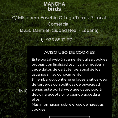
C/ Misionero Eusebio Ortega Torres, 7 Local
Comercial.
13250 Daimiel (Ciudad Real - España)
926 85 12 67
AVISO USO DE COOKIES
926 85 52 49
Este portal web únicamente utiliza cookies
propias con finalidad técnica, no recaba ni
info@manchabirds.com
cede datos de carácter personal de los
usuarios sin su conocimiento.
Ubicación
Sin embargo, contiene enlaces a sitios web
de terceros con políticas de privacidad
ajenas este portal web que usted podrá
INICIO
DESTINOS
ESPECIES
decidir si acepta o no cuando acceda a
CONTACTO
ellos.
Más información sobre el uso de nuestras
cookies.