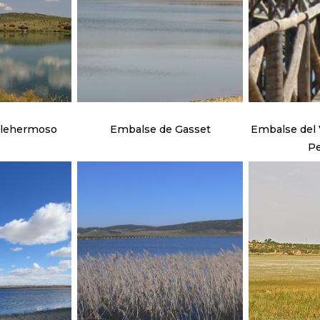
llehermoso
Embalse de Gasset
Embalse del V
Pe