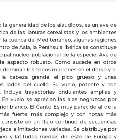
la generalidad de los aláudidos, es un ave de
tica de las llanuras cerealistas y los ambientes
or la cuenca del Mediterráneo, algunas regiones
ntro de Asia, la Península Ibérica se constituye
ncipal núcleo poblacional de la especie. Ave de
de aspecto robusto. Como sucede en otros
e dominan los tonos marrones en el dorso y el
n la cabeza grande, el pico grueso y unas
lados del cuello. Su vuelo, potente y con
, incluye trayectorias ondulantes amplias y
. En vuelo se aprecian las alas negruzcas por
rior blanco. El Canto Es muy parecido al de la
más fuerte, más complejo y con notas más
to consiste en un flujo continuo de secuencias
orjeos e imitaciones variadas. Se distribuye por
neo y latitudes medias del este de Europa y