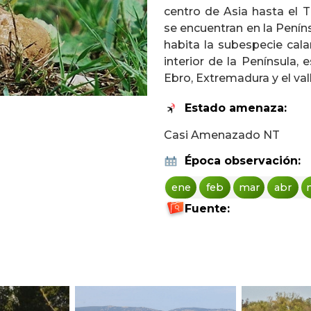
centro de Asia hasta el 
se encuentran en la Peníns
habita la subespecie cal
interior de la Península,
Ebro, Extremadura y el val
Estado amenaza:
Casi Amenazado NT
Época observación:
ene
feb
mar
abr
Fuente: