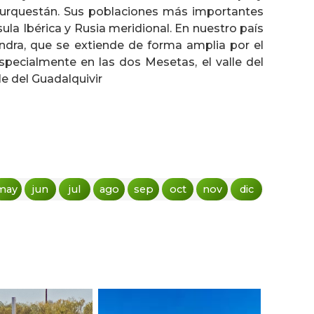
Turquestán. Sus poblaciones más importantes
ula Ibérica y Rusia meridional. En nuestro país
andra, que se extiende de forma amplia por el
 especialmente en las dos Mesetas, el valle del
le del Guadalquivir
may
jun
jul
ago
sep
oct
nov
dic