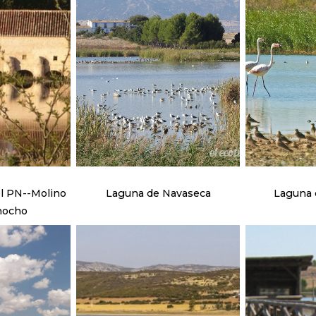
l PN--Molino
Laguna de Navaseca
Laguna d
mocho