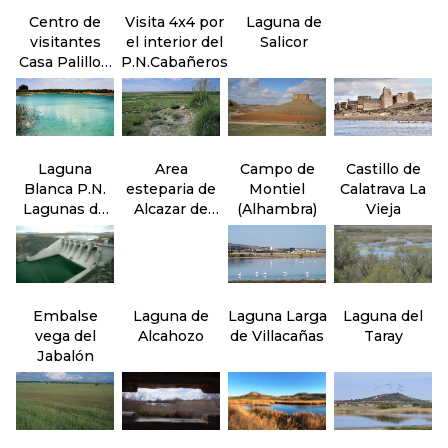
Centro de
Visita 4x4 por
Laguna de
visitantes
el interior del
Salicor
Casa Palillos.
P.N.Cabañeros
P.N.
Cabañeros
Laguna
Area
Campo de
Castillo de
Blanca P.N.
esteparia de
Montiel
Calatrava La
Lagunas de
Alcazar de
(Alhambra)
Vieja
Ruidera
San juan
Embalse
Laguna de
Laguna Larga
Laguna del
vega del
Alcahozo
de Villacañas
Taray
Jabalón