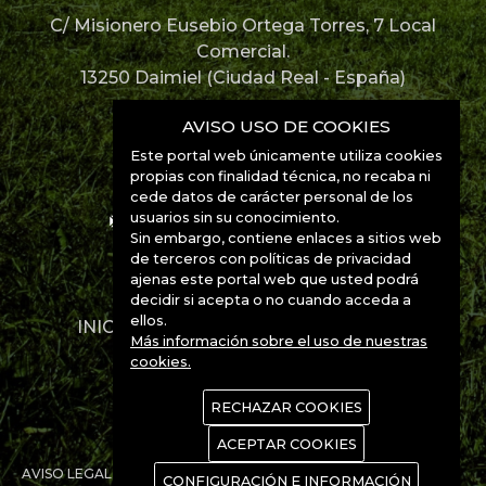
C/ Misionero Eusebio Ortega Torres, 7 Local
Comercial.
13250 Daimiel (Ciudad Real - España)
926 85 12 67
AVISO USO DE COOKIES
Este portal web únicamente utiliza cookies
926 85 52 49
propias con finalidad técnica, no recaba ni
cede datos de carácter personal de los
usuarios sin su conocimiento.
info@manchabirds.com
Sin embargo, contiene enlaces a sitios web
de terceros con políticas de privacidad
Ubicación
ajenas este portal web que usted podrá
decidir si acepta o no cuando acceda a
ellos.
INICIO
DESTINOS
ESPECIES
Más información sobre el uso de nuestras
CONTACTO
cookies.
RECHAZAR COOKIES
ACEPTAR COOKIES
AVISO LEGAL
POLÍTICA DE PRIVACIDAD
POLÍTICA DE COOKIES
CONFIGURACIÓN E INFORMACIÓN