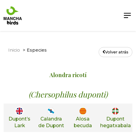
Inicio
Especies
Volver atrás
Alondra ricotí
(Chersophilus duponti)
Dupont’s
Calandra
Alosa
Dupont
Lark
de Dupont
becuda
hegatxabala