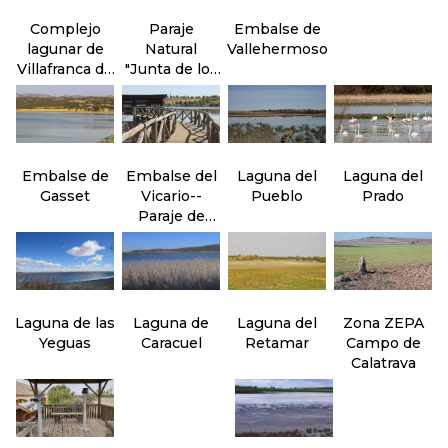
Complejo
Paraje
Embalse de
lagunar de
Natural
Vallehermoso
Villafranca de
"Junta de los
los
ríos" Záncara
Caballeros
y Cigüela
Embalse de
Embalse del
Laguna del
Laguna del
Gasset
Vicario--
Pueblo
Prado
Paraje de
Peralvillo
Laguna de las
Laguna de
Laguna del
Zona ZEPA
Yeguas
Caracuel
Retamar
Campo de
Calatrava