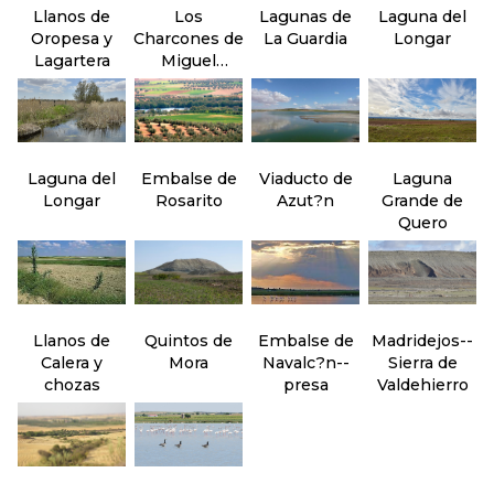
Llanos de
Los
Lagunas de
Laguna del
Oropesa y
Charcones de
La Guardia
Longar
Lagartera
Miguel
Esteban
Laguna del
Embalse de
Viaducto de
Laguna
Longar
Rosarito
Azut?n
Grande de
Quero
Llanos de
Quintos de
Embalse de
Madridejos--
Calera y
Mora
Navalc?n--
Sierra de
chozas
presa
Valdehierro