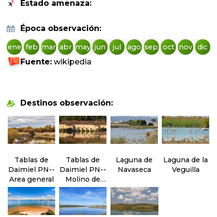
Estado amenaza:
Época observación:
ene
feb
mar
abr
may
jun
jul
ago
sep
oct
nov
dic
Fuente:
wikipedia
Destinos observación:
Tablas de
Tablas de
Laguna de
Laguna de la
Daimiel PN--
Daimiel PN--
Navaseca
Veguilla
Area general
Molino de
Molemocho