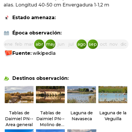
alas. Longitud 40-50 cm Envergadura 1-1,2 m
Estado amenaza:
Época observación:
ene
feb
mar
abr
may
jun
jul
ago
sep
oct
nov
dic
Fuente:
wikipedia
Destinos observación:
Tablas de
Tablas de
Laguna de
Laguna de la
Daimiel PN--
Daimiel PN--
Navaseca
Veguilla
Area general
Molino de
Molemocho