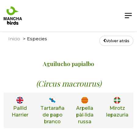
Inicio
Especies
Volver atrás
Aguilucho papialbo
(Circus macrourus)
Pallid
Tartaraña
Arpella
Mirotz
Harrier
de papo
pàl·lida
lepazuria
branco
russa