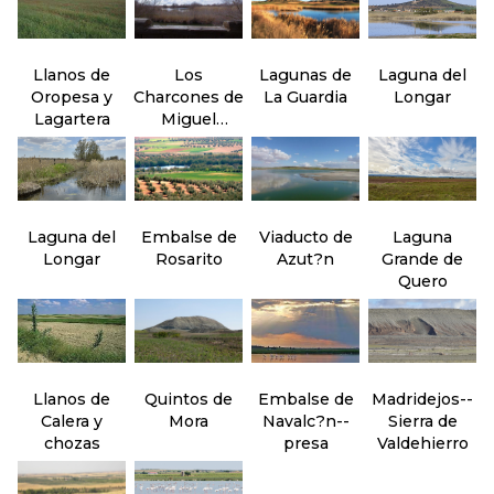
Llanos de
Los
Lagunas de
Laguna del
Oropesa y
Charcones de
La Guardia
Longar
Lagartera
Miguel
Esteban
Laguna del
Embalse de
Viaducto de
Laguna
Longar
Rosarito
Azut?n
Grande de
Quero
Llanos de
Quintos de
Embalse de
Madridejos--
Calera y
Mora
Navalc?n--
Sierra de
chozas
presa
Valdehierro