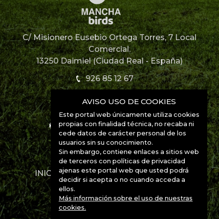
C/ Misionero Eusebio Ortega Torres, 7 Local
Comercial.
13250 Daimiel (Ciudad Real - España)
926 85 12 67
AVISO USO DE COOKIES
926 85 52 49
Este portal web únicamente utiliza cookies
propias con finalidad técnica, no recaba ni
info@manchabirds.com
cede datos de carácter personal de los
usuarios sin su conocimiento.
Ubicación
Sin embargo, contiene enlaces a sitios web
de terceros con políticas de privacidad
ajenas este portal web que usted podrá
INICIO
DESTINOS
ESPECIES
decidir si acepta o no cuando acceda a
CONTACTO
ellos.
Más información sobre el uso de nuestras
cookies.