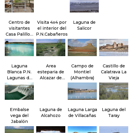
Centro de
Visita 4x4 por
Laguna de
visitantes
el interior del
Salicor
Casa Palillos.
P.N.Cabañeros
P.N.
Cabañeros
Laguna
Area
Campo de
Castillo de
Blanca P.N.
esteparia de
Montiel
Calatrava La
Lagunas de
Alcazar de
(Alhambra)
Vieja
Ruidera
San juan
Embalse
Laguna de
Laguna Larga
Laguna del
vega del
Alcahozo
de Villacañas
Taray
Jabalón