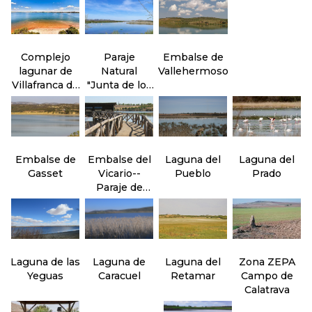
Complejo
Paraje
Embalse de
lagunar de
Natural
Vallehermoso
Villafranca de
"Junta de los
los
ríos" Záncara
Caballeros
y Cigüela
Embalse de
Embalse del
Laguna del
Laguna del
Gasset
Vicario--
Pueblo
Prado
Paraje de
Peralvillo
Laguna de las
Laguna de
Laguna del
Zona ZEPA
Yeguas
Caracuel
Retamar
Campo de
Calatrava