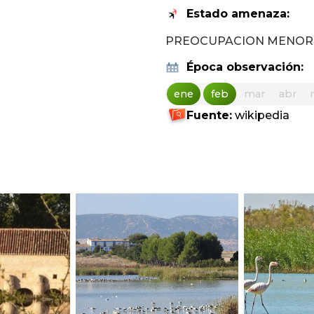
Estado amenaza:
PREOCUPACION MENOR
Época observación:
ene
feb
mar
abr
Fuente:
wikipedia