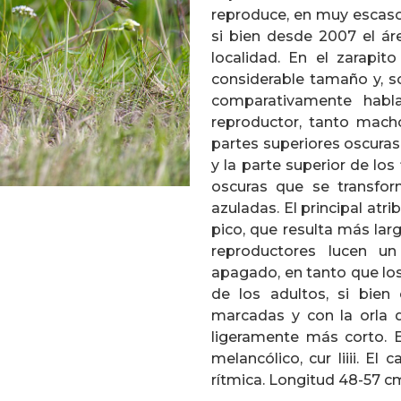
reproduce, en muy escaso
si bien desde 2007 el áre
localidad. En el zarapit
considerable tamaño y, so
comparativamente habla
reproductor, tanto mach
partes superiores oscuras
y la parte superior de lo
oscuras que se transfor
azuladas. El principal atr
pico, que resulta más lar
reproductores lucen u
apagado, en tanto que los
de los adultos, si bien
marcadas y con la orla d
ligeramente más corto. E
melancólico, cur liiii. El
rítmica. Longitud 48-57 