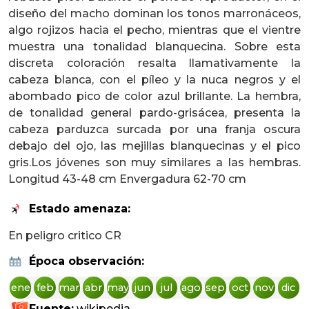
diseño del macho dominan los tonos marronáceos,
algo rojizos hacia el pecho, mientras que el vientre
muestra una tonalidad blanquecina. Sobre esta
discreta coloración resalta llamativamente la
cabeza blanca, con el píleo y la nuca negros y el
abombado pico de color azul brillante. La hembra,
de tonalidad general pardo-grisácea, presenta la
cabeza parduzca surcada por una franja oscura
debajo del ojo, las mejillas blanquecinas y el pico
gris.Los jóvenes son muy similares a las hembras.
Longitud 43-48 cm Envergadura 62-70 cm
Estado amenaza:
En peligro critico CR
Época observación:
ene
feb
mar
abr
may
jun
jul
ago
sep
oct
nov
dic
Fuente:
wikipedia