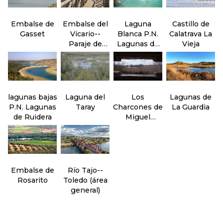
Embalse de
Embalse del
Laguna
Castillo de
Gasset
Vicario--
Blanca P.N.
Calatrava La
Paraje de
Lagunas de
Vieja
Peralvillo
Ruidera
lagunas bajas
Laguna del
Los
Lagunas de
P.N. Lagunas
Taray
Charcones de
La Guardia
de Ruidera
Miguel
Esteban
Embalse de
Río Tajo--
Rosarito
Toledo (área
general)