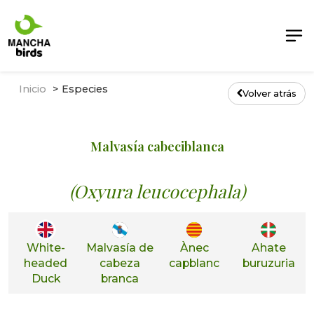
Inicio
Especies
Volver atrás
Malvasía cabeciblanca
(Oxyura leucocephala)
White-
Malvasía de
Ànec
Ahate
headed
cabeza
capblanc
buruzuria
Duck
branca