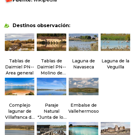
Destinos observación:
Tablas de
Tablas de
Laguna de
Laguna de la
Daimiel PN--
Daimiel PN--
Navaseca
Veguilla
Area general
Molino de
Molemocho
Complejo
Paraje
Embalse de
lagunar de
Natural
Vallehermoso
Villafranca de
"Junta de los
los
ríos" Záncara
Caballeros
y Cigüela