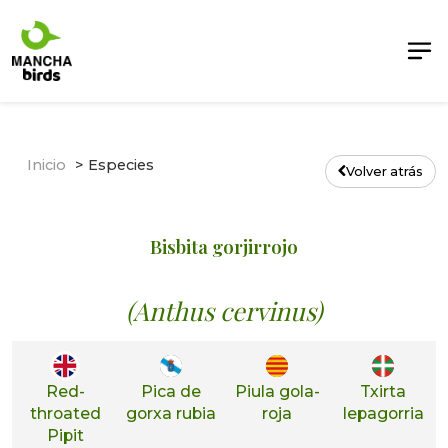
Inicio
Especies
Volver atrás
Bisbita gorjirrojo
(Anthus cervinus)
Red-
Pica de
Piula gola-
Txirta
throated
gorxa rubia
roja
lepagorria
Pipit