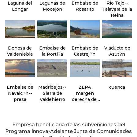
Laguna del
Lagunas de
Embalse de
Río Tajo--
Longar
Mocejón
Rosarito
Talavera de la
Reina
Dehesa de
Embalse de
Embalse de
Viaducto de
Valdeniebla
la Porti?a
Castrej?n
Azut?n
Embalse de
Madridejos--
ZEPA
cuenca
Navalc?n--
Sierra de
margen
presa
Valdehierro
derecha del
Guadarrama--
sector oeste
Empresa beneficiaria de las subvenciones del
Programa Innova-Adelante Junta de Comunidades