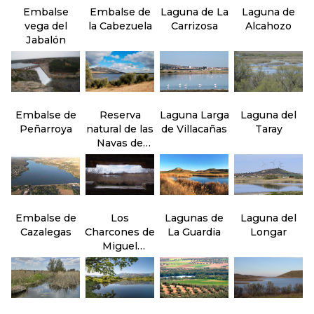
Embalse
Embalse de
Laguna de La
Laguna de
vega del
la Cabezuela
Carrizosa
Alcahozo
Jabalón
Embalse de
Reserva
Laguna Larga
Laguna del
Peñarroya
natural de las
de Villacañas
Taray
Navas de
Malagón
Embalse de
Los
Lagunas de
Laguna del
Cazalegas
Charcones de
La Guardia
Longar
Miguel
Esteban