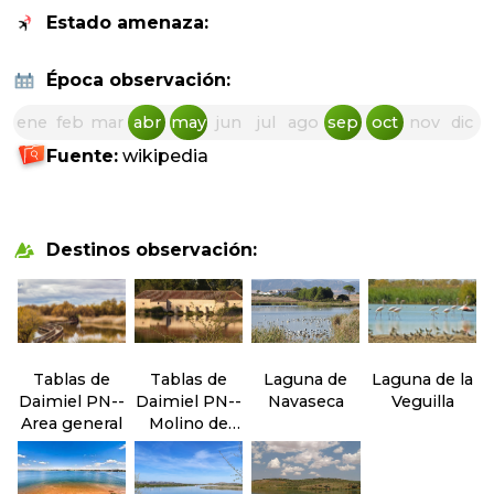
Estado amenaza:
Época observación:
ene
feb
mar
abr
may
jun
jul
ago
sep
oct
nov
dic
Fuente:
wikipedia
Destinos observación:
Tablas de
Tablas de
Laguna de
Laguna de la
Daimiel PN--
Daimiel PN--
Navaseca
Veguilla
Area general
Molino de
Molemocho