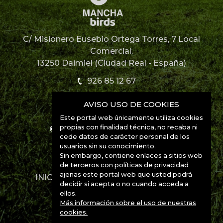
C/ Misionero Eusebio Ortega Torres, 7 Local
Comercial.
13250 Daimiel (Ciudad Real - España)
926 85 12 67
AVISO USO DE COOKIES
926 85 52 49
Este portal web únicamente utiliza cookies
propias con finalidad técnica, no recaba ni
info@manchabirds.com
cede datos de carácter personal de los
usuarios sin su conocimiento.
Ubicación
Sin embargo, contiene enlaces a sitios web
de terceros con políticas de privacidad
ajenas este portal web que usted podrá
INICIO
DESTINOS
ESPECIES
decidir si acepta o no cuando acceda a
CONTACTO
ellos.
Más información sobre el uso de nuestras
cookies.