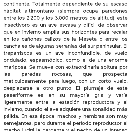
continente. Totalmente dependiente de su escaso
hábitat altimontano (siempre ocupa paredones
entre los 2.200 y los 3.000 metros de altitud), este
insectívoro es un ave escasa y difícil de observar
que en invierno amplía sus horizontes para recalar
en los cañones calizos de la Meseta o entre los
canchales de algunas serranías del sur peninsular. El
treparriscos es un ave inconfundible, de vuelo
ondulado, espasmódico, como el de una enorme
mariposa. Se mueve con extraordinaria soltura por
las paredes rocosas, que prospecta
meticulosamente para luego, con un corto vuelo,
desplazarse a otro punto. El plumaje de este
paseriforme es en su mayoría gris y varía
ligeramente entre la estación reproductora y el
invierno, cuando el ave adquiere una tonalidad más
pálida. En esa época, machos y hembras son muy
semejantes, pero durante el periodo reproductor el
macho lucirá la garganta y el pecho de un intenso