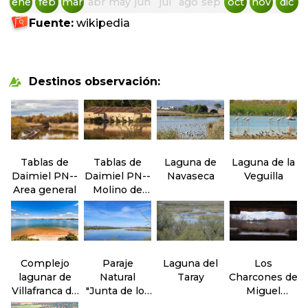
ene
feb
mar
abr
may
jun
jul
ago
sep
oct
nov
dic
Fuente:
wikipedia
Destinos observación:
Tablas de
Tablas de
Laguna de
Laguna de la
Daimiel PN--
Daimiel PN--
Navaseca
Veguilla
Area general
Molino de
Molemocho
Complejo
Paraje
Laguna del
Los
lagunar de
Natural
Taray
Charcones de
Villafranca de
"Junta de los
Miguel
los
ríos" Záncara
Esteban