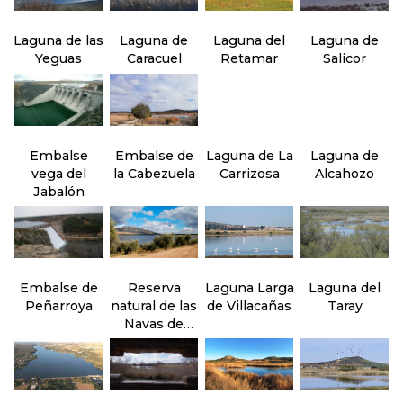
Laguna de las
Laguna de
Laguna del
Laguna de
Yeguas
Caracuel
Retamar
Salicor
Embalse
Embalse de
Laguna de La
Laguna de
vega del
la Cabezuela
Carrizosa
Alcahozo
Jabalón
Embalse de
Reserva
Laguna Larga
Laguna del
Peñarroya
natural de las
de Villacañas
Taray
Navas de
Malagón