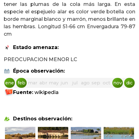
tener las plumas de la cola más larga. En esta
especie el espejuelo alar es color verde botella con
borde marginal blanco y marrón, menos brillante en
las hembras. Longitud 51-66 cm Envergadura 79-87
cm
Estado amenaza:
PREOCUPACION MENOR LC
Época observación:
ene
feb
mar
abr
may
jun
jul
ago
sep
oct
nov
dic
Fuente:
wikipedia
Destinos observación: