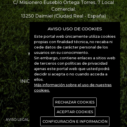
C/ Misionero Eusebio Ortega Torres, 7 Local
Comercial.
13250 Daimiel (Ciudad Real - España)
926 85 12 67
AVISO USO DE COOKIES
Este portal web únicamente utiliza cookies
926 85 52 49
propias con finalidad técnica, no recaba ni
cede datos de carácter personal de los
usuarios sin su conocimiento.
info@manchabirds.com
Sin embargo, contiene enlaces a sitios web
de terceros con políticas de privacidad
Ubicación
ajenas este portal web que usted podrá
decidir si acepta o no cuando acceda a
ellos.
INICIO
DESTINOS
ESPECIES
Más información sobre el uso de nuestras
CONTACTO
cookies.
RECHAZAR COOKIES
ACEPTAR COOKIES
AVISO LEGAL
POLÍTICA DE PRIVACIDAD
POLÍTICA DE COOKIES
CONFIGURACIÓN E INFORMACIÓN
www.Manchanet.es