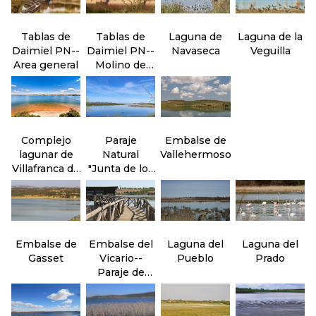
Tablas de
Tablas de
Laguna de
Laguna de la
Daimiel PN--
Daimiel PN--
Navaseca
Veguilla
Area general
Molino de
Molemocho
Complejo
Paraje
Embalse de
lagunar de
Natural
Vallehermoso
Villafranca de
"Junta de los
los
ríos" Záncara
Caballeros
y Cigüela
Embalse de
Embalse del
Laguna del
Laguna del
Gasset
Vicario--
Pueblo
Prado
Paraje de
Peralvillo