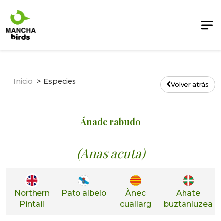
Inicio
Especies
Volver atrás
Ánade rabudo
(Anas acuta)
Northern
Pato albelo
Ànec
Ahate
Pintail
cuallarg
buztanluzea