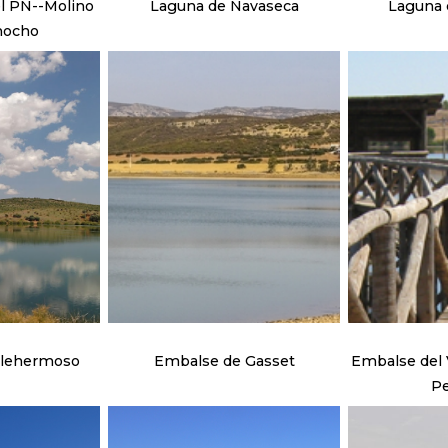
l PN--Molino
Laguna de Navaseca
Laguna d
mocho
llehermoso
Embalse de Gasset
Embalse del V
Pe