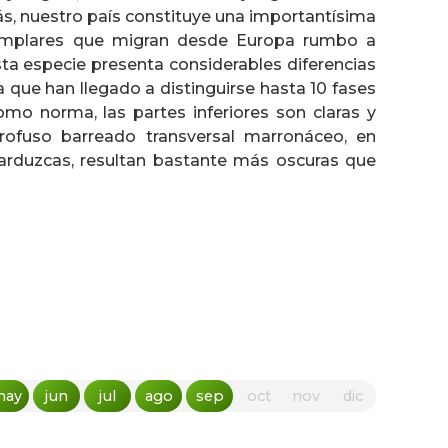
s, nuestro país constituye una importantísima
jemplares que migran desde Europa rumbo a
esta especie presenta considerables diferencias
a que han llegado a distinguirse hasta 10 fases
omo norma, las partes inferiores son claras y
rofuso barreado transversal marronáceo, en
parduzcas, resultan bastante más oscuras que
may
jun
jul
ago
sep
oct
nov
dic