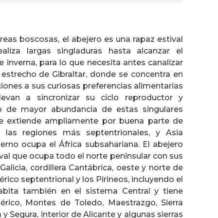
eas boscosas, el abejero es una rapaz estival
aliza largas singladuras hasta alcanzar el
e inverna, para lo que necesita antes canalizar
 estrecho de Gibraltar, donde se concentra en
ones a sus curiosas preferencias alimentarias
llevan a sincronizar su ciclo reproductor y
o de mayor abundancia de estas singulares
Se extiende ampliamente por buena parte de
 las regiones más septentrionales, y Asia
vierno ocupa el África subsahariana. El abejero
val que ocupa todo el norte peninsular con sus
licia, cordillera Cantábrica, oeste y norte de
érico septentrional y los Pirineos, incluyendo el
Habita también en el sistema Central y tiene
érico, Montes de Toledo, Maestrazgo, Sierra
y Segura, interior de Alicante y algunas sierras