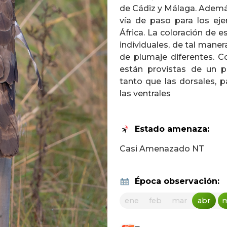
de Cádiz y Málaga. Ademá
vía de paso para los e
África. La coloración de 
individuales, de tal maner
de plumaje diferentes. C
están provistas de un p
tanto que las dorsales, 
las ventrales
Estado amenaza:
Casi Amenazado NT
Época observación:
ene
feb
mar
abr