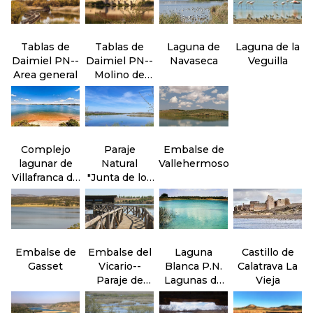
Tablas de
Tablas de
Laguna de
Laguna de la
Daimiel PN--
Daimiel PN--
Navaseca
Veguilla
Area general
Molino de
Molemocho
Complejo
Paraje
Embalse de
lagunar de
Natural
Vallehermoso
Villafranca de
"Junta de los
los
ríos" Záncara
Caballeros
y Cigüela
Embalse de
Embalse del
Laguna
Castillo de
Gasset
Vicario--
Blanca P.N.
Calatrava La
Paraje de
Lagunas de
Vieja
Peralvillo
Ruidera