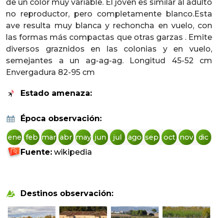
de un color muy variable. El joven es similar al adulto
no reproductor, pero completamente blanco.Esta
ave resulta muy blanca y rechoncha en vuelo, con
las formas más compactas que otras garzas . Emite
diversos graznidos en las colonias y en vuelo,
semejantes a un ag-ag-ag. Longitud 45-52 cm
Envergadura 82-95 cm
Estado amenaza:
Época observación:
ene
feb
mar
abr
may
jun
jul
ago
sep
oct
nov
dic
Fuente:
wikipedia
Destinos observación: