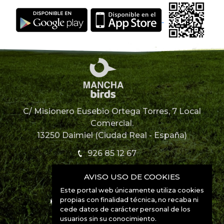
C/ Misionero Eusebio Ortega Torres, 7 Local
Comercial.
13250 Daimiel (Ciudad Real - España)
926 85 12 67
AVISO USO DE COOKIES
926 85 52 49
Este portal web únicamente utiliza cookies
propias con finalidad técnica, no recaba ni
info@manchabirds.com
cede datos de carácter personal de los
usuarios sin su conocimiento.