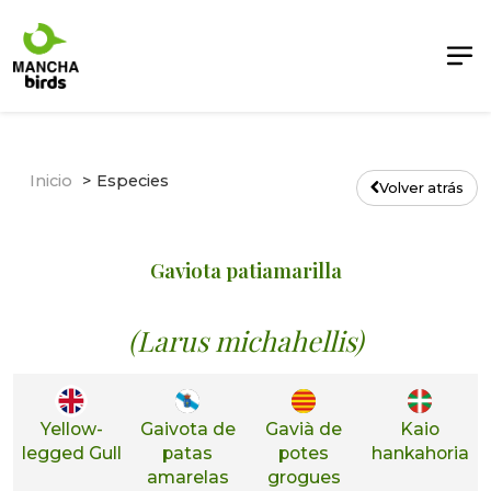
Inicio
Especies
Volver atrás
Gaviota patiamarilla
(Larus michahellis)
Yellow-
Gaivota de
Gavià de
Kaio
legged Gull
patas
potes
hankahoria
amarelas
grogues