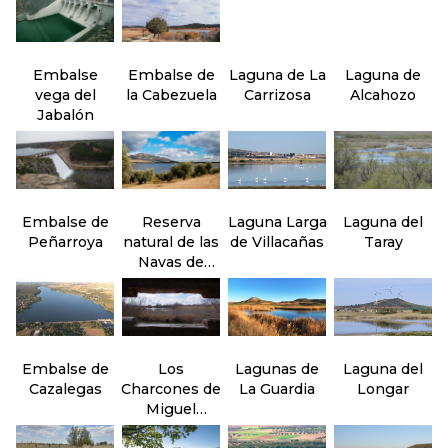
Embalse
Embalse de
Laguna de La
Laguna de
vega del
la Cabezuela
Carrizosa
Alcahozo
Jabalón
Embalse de
Reserva
Laguna Larga
Laguna del
Peñarroya
natural de las
de Villacañas
Taray
Navas de
Malagón
Embalse de
Los
Lagunas de
Laguna del
Cazalegas
Charcones de
La Guardia
Longar
Miguel
Esteban