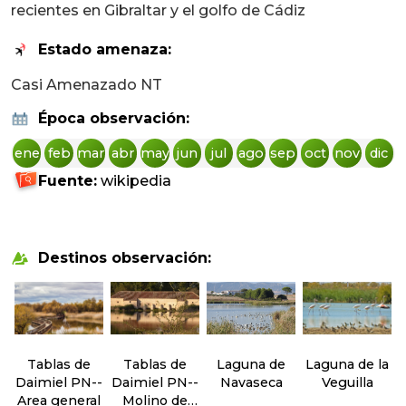
recientes en Gibraltar y el golfo de Cádiz
Estado amenaza:
Casi Amenazado NT
Época observación:
ene
feb
mar
abr
may
jun
jul
ago
sep
oct
nov
dic
Fuente:
wikipedia
Destinos observación:
Tablas de
Tablas de
Laguna de
Laguna de la
Daimiel PN--
Daimiel PN--
Navaseca
Veguilla
Area general
Molino de