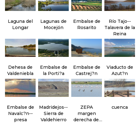
Laguna del
Lagunas de
Embalse de
Río Tajo--
Longar
Mocejón
Rosarito
Talavera de la
Reina
Dehesa de
Embalse de
Embalse de
Viaducto de
Valdeniebla
la Porti?a
Castrej?n
Azut?n
Embalse de
Madridejos--
ZEPA
cuenca
Navalc?n--
Sierra de
margen
presa
Valdehierro
derecha del
Guadarrama--
sector oeste