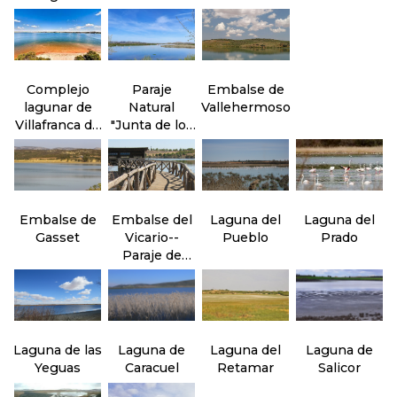
Molemocho
Complejo
Paraje
Embalse de
lagunar de
Natural
Vallehermoso
Villafranca de
"Junta de los
los
ríos" Záncara
Caballeros
y Cigüela
Embalse de
Embalse del
Laguna del
Laguna del
Gasset
Vicario--
Pueblo
Prado
Paraje de
Peralvillo
Laguna de las
Laguna de
Laguna del
Laguna de
Yeguas
Caracuel
Retamar
Salicor