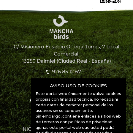
C/ Misionero Eusebio Ortega Torres, 7 Local
Comercial.
13250 Daimiel (Ciudad Real - España)
926 85 12 67
AVISO USO DE COOKIES
926 85 52 49
Este portal web únicamente utiliza cookies
propias con finalidad técnica, no recaba ni
info@manchabirds.com
cede datos de carácter personal de los
usuarios sin su conocimiento.
Ubicación
Sin embargo, contiene enlaces a sitios web
de terceros con políticas de privacidad
ajenas este portal web que usted podrá
INICIO
DESTINOS
ESPECIES