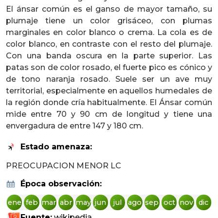
El ánsar común es el ganso de mayor tamaño, su
plumaje tiene un color grisáceo, con plumas
marginales en color blanco o crema. La cola es de
color blanco, en contraste con el resto del plumaje.
Con una banda oscura en la parte superior. Las
patas son de color rosado, el fuerte pico es cónico y
de tono naranja rosado. Suele ser un ave muy
territorial, especialmente en aquellos humedales de
la región donde cría habitualmente. El Ánsar común
mide entre 70 y 90 cm de longitud y tiene una
envergadura de entre 147 y 180 cm.
Estado amenaza:
PREOCUPACION MENOR LC
Época observación:
ene
feb
mar
abr
may
jun
jul
ago
sep
oct
nov
dic
Fuente:
wikipedia