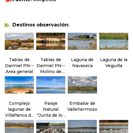
Destinos observación:
Tablas de
Tablas de
Laguna de
Laguna de la
Daimiel PN--
Daimiel PN--
Navaseca
Veguilla
Area general
Molino de
Molemocho
Complejo
Paraje
Embalse de
lagunar de
Natural
Vallehermoso
Villafranca de
"Junta de los
los
ríos" Záncara
Caballeros
y Cigüela