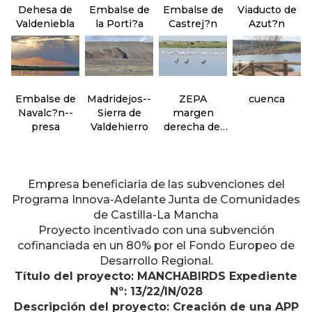
Dehesa de
Embalse de
Embalse de
Viaducto de
Valdeniebla
la Porti?a
Castrej?n
Azut?n
Embalse de
Madridejos--
ZEPA
cuenca
Navalc?n--
Sierra de
margen
presa
Valdehierro
derecha del
Guadarrama--
sector oeste
Empresa beneficiaria de las subvenciones del
Programa Innova-Adelante Junta de Comunidades
de Castilla-La Mancha
Proyecto incentivado con una subvención
cofinanciada en un 80% por el Fondo Europeo de
Desarrollo Regional.
Título del proyecto: MANCHABIRDS Expediente
Nº: 13/22/IN/028
Descripción del proyecto: Creación de una APP