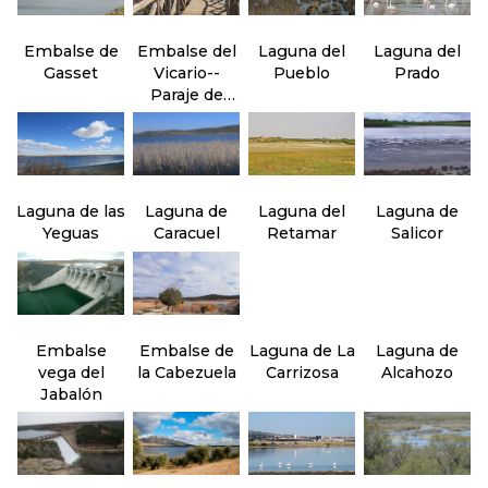
Embalse de
Embalse del
Laguna del
Laguna del
Gasset
Vicario--
Pueblo
Prado
Paraje de
Peralvillo
Laguna de las
Laguna de
Laguna del
Laguna de
Yeguas
Caracuel
Retamar
Salicor
Embalse
Embalse de
Laguna de La
Laguna de
vega del
la Cabezuela
Carrizosa
Alcahozo
Jabalón