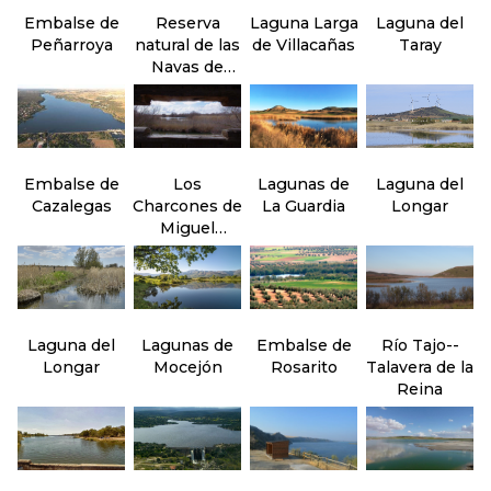
Embalse de
Reserva
Laguna Larga
Laguna del
Peñarroya
natural de las
de Villacañas
Taray
Navas de
Malagón
Embalse de
Los
Lagunas de
Laguna del
Cazalegas
Charcones de
La Guardia
Longar
Miguel
Esteban
Laguna del
Lagunas de
Embalse de
Río Tajo--
Longar
Mocejón
Rosarito
Talavera de la
Reina